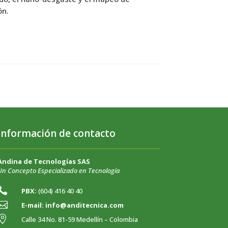
ón.
Información de contacto
Andina de Tecnologías SAS
Un Concepto Especializado en Tecnología

PBX:
(604) 416 40 40

E-mail:
info@anditecnica.com

Calle 34 No. 81-59 Medellín – Colombia