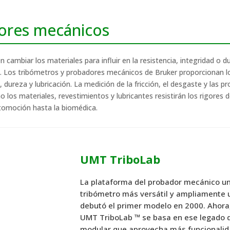
ores mecánicos
ambiar los materiales para influir en la resistencia, integridad o dur
s.
Los tribómetros y probadores mecánicos de Bruker proporcionan l
a, dureza y lubricación.
La medición de la fricción, el desgaste y las 
s materiales, revestimientos y lubricantes resistirán los rigores de
tomoción hasta la biomédica.
UMT TriboLab
La plataforma del probador mecánico uni
tribómetro más versátil y ampliamente 
debutó el primer modelo en 2000. Ahora,
UMT TriboLab ™ se basa en ese legado d
modular que aprovecha más funcionalid