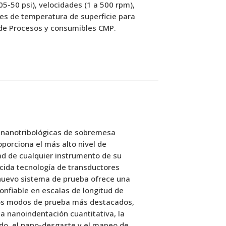
05-50 psi), velocidades (1 a 500 rpm),
nes de temperatura de superficie para
 de Procesos y consumibles CMP.
 nanotribológicas de sobremesa
porciona el más alto nivel de
dad de cualquier instrumento de su
cida tecnología de transductores
 nuevo sistema de prueba ofrece una
onfiable en escalas de longitud de
los modos de prueba más destacados,
la nanoindentación cuantitativa, la
do, el nano-desgaste y el mapeo de